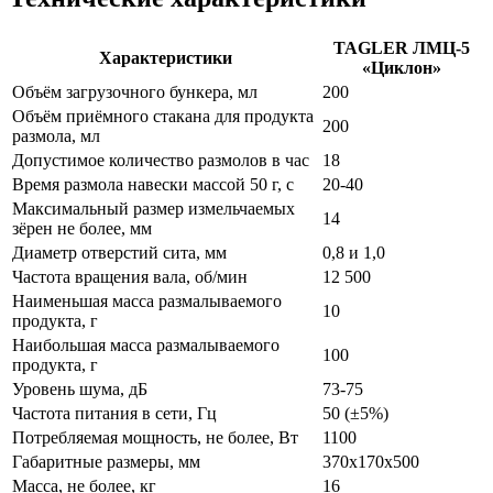
TAGLER ЛМЦ-5
Характеристики
«Циклон»
Объём загрузочного бункера, мл
200
Объём приёмного стакана для продукта
200
размола, мл
Допустимое количество размолов в час
18
Время размола навески массой 50 г, с
20-40
Максимальный размер измельчаемых
14
зёрен не более, мм
Диаметр отверстий сита, мм
0,8 и 1,0
Частота вращения вала, об/мин
12 500
Наименьшая масса размалываемого
10
продукта, г
Наибольшая масса размалываемого
100
продукта, г
Уровень шума, дБ
73-75
Частота питания в сети, Гц
50 (±5%)
Потребляемая мощность, не более, Вт
1100
Габаритные размеры, мм
370х170х500
Масса, не более, кг
16