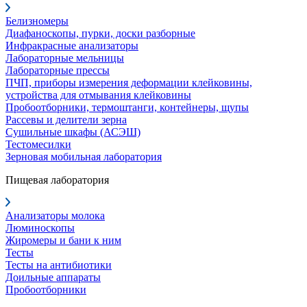
Белизномеры
Диафаноскопы, пурки, доски разборные
Инфракрасные анализаторы
Лабораторные мельницы
Лабораторные прессы
ПЧП, приборы измерения деформации клейковины,
устройства для отмывания клейковины
Пробоотборники, термоштанги, контейнеры, щупы
Рассевы и делители зерна
Сушильные шкафы (АСЭШ)
Тестомесилки
Зерновая мобильная лаборатория
Пищевая лаборатория
Анализаторы молока
Люминоскопы
Жиромеры и бани к ним
Тесты
Тесты на антибиотики
Доильные аппараты
Пробоотборники