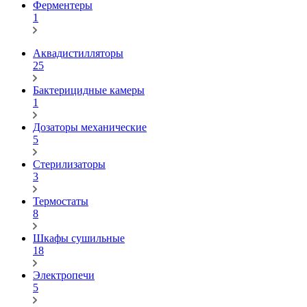
Ферментеры
1
Аквадистилляторы
25
Бактерицидные камеры
1
Дозаторы механические
5
Стерилизаторы
3
Термостаты
8
Шкафы сушильные
18
Электропечи
5