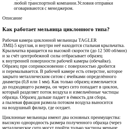
любой транспортной компании.Условия отправки
оговариваются с менеджером.
Описание
Как работает мельница циклонного типа?
Рабочая камера циклонной мельницы TAGLER
ЛМЦ-5 круглая, и внутри неё находится стальная крыльчатка.
Крыльчатка вращается на высокой скорости (до 12 500 об/мин)
и за счёт центробежной силы отбрасывает образец
к внутренней поверхности рабочей камеры (обечайке).
Образец при соприкосновении с поверхностью дробится
и перемалывается. В рабочей камере есть отверстие, которое
закрыто металлическим ситом с ячейками определённого
диаметра (0,8 или 1 мм). Как только образец измельчается
до подходящего размера, он через сито попадает в циклон,
который разделяет поток воздуха и измельчённые частицы
образца. Образец дальше падает в ёмкость для сбора,
а пылевая фракция размола потоком воздуха выносится
на воздушный фильтр, где оседает.
Циклонные мельницы имеют два основных преимущества:
высокую однородность размера полученного образца (через
металлическое сито могут пройти только частицы меньше