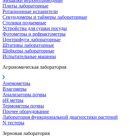
Мешалки верхнеприводные
Плиты лабораторные
Ротационные испарители
Секундомеры и таймеры лабораторные
Столики подьемные
Устройства для сушки посуды
Фотометры и рефрактометры
Центрифуги лабораторные
Штативы лабораторные
Шейкеры лабораторные
Испытательные машины
Агрономическая лаборатория
Анемометры
Влагомеры
Анализаторы почвы
pH метры
Термометры почвы
Прочее оборудование
Лаборатория функциональной диагностики растений
N тестеры
Зерновая лаборатория