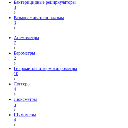
Бактерицидные рециркуляторы
3
Размораживатели плазмы
3
Анемометры
7
Барометры
2
Гигрометры и термогигрометры
10
Логгеры
4
Люксметры
5
Шумомеры
4