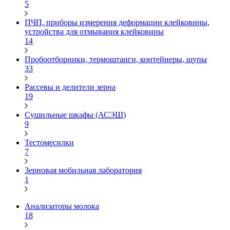
5
ПЧП, приборы измерения деформации клейковины,
устройства для отмывания клейковины
14
Пробоотборники, термоштанги, контейнеры, щупы
33
Рассевы и делители зерна
19
Сушильные шкафы (АСЭШ)
9
Тестомесилки
7
Зерновая мобильная лаборатория
1
Анализаторы молока
18