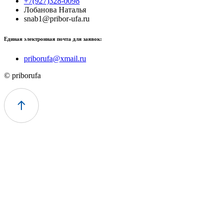
+7(927)328-0098
Лобанова Наталья
snab1@pribor-ufa.ru
Единая электронная почта для заявок:
priborufa@xmail.ru
© priborufa