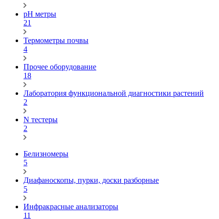
pH метры
21
Термометры почвы
4
Прочее оборудование
18
Лаборатория функциональной диагностики растений
2
N тестеры
2
Белизномеры
5
Диафаноскопы, пурки, доски разборные
5
Инфракрасные анализаторы
11