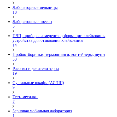
Лабораторные мельницы
18
Лабораторные прессы
5
ПЧП, приборы измерения деформации клейковины,
устройства для отмывания клейковины
14
Пробоотборники, термоштанги, контейнеры, щупы
33
Рассевы и делители зерна
19
Сушильные шкафы (АСЭШ)
9
Тестомесилки
7
Зерновая мобильная лаборатория
1