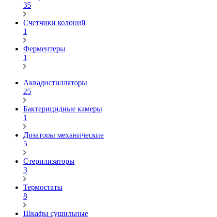
35
Счетчики колоний
1
Ферментеры
1
Аквадистилляторы
25
Бактерицидные камеры
1
Дозаторы механические
5
Стерилизаторы
3
Термостаты
8
Шкафы сушильные