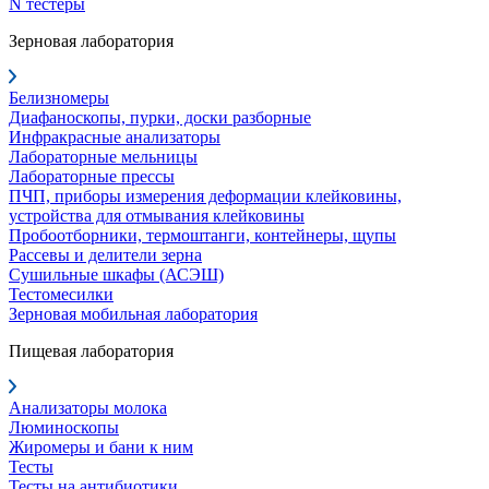
N тестеры
Зерновая лаборатория
Белизномеры
Диафаноскопы, пурки, доски разборные
Инфракрасные анализаторы
Лабораторные мельницы
Лабораторные прессы
ПЧП, приборы измерения деформации клейковины,
устройства для отмывания клейковины
Пробоотборники, термоштанги, контейнеры, щупы
Рассевы и делители зерна
Сушильные шкафы (АСЭШ)
Тестомесилки
Зерновая мобильная лаборатория
Пищевая лаборатория
Анализаторы молока
Люминоскопы
Жиромеры и бани к ним
Тесты
Тесты на антибиотики