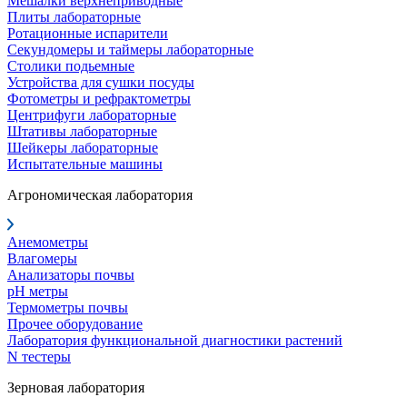
Мешалки верхнеприводные
Плиты лабораторные
Ротационные испарители
Секундомеры и таймеры лабораторные
Столики подьемные
Устройства для сушки посуды
Фотометры и рефрактометры
Центрифуги лабораторные
Штативы лабораторные
Шейкеры лабораторные
Испытательные машины
Агрономическая лаборатория
Анемометры
Влагомеры
Анализаторы почвы
pH метры
Термометры почвы
Прочее оборудование
Лаборатория функциональной диагностики растений
N тестеры
Зерновая лаборатория