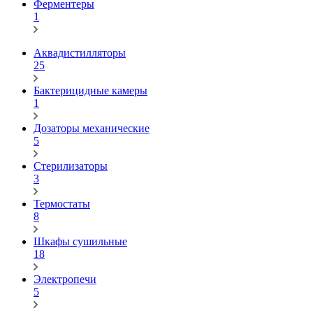
Ферментеры
1
Аквадистилляторы
25
Бактерицидные камеры
1
Дозаторы механические
5
Стерилизаторы
3
Термостаты
8
Шкафы сушильные
18
Электропечи
5