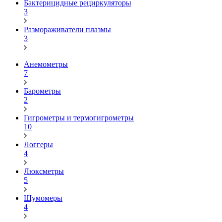
Бактерицидные рециркуляторы
3
Размораживатели плазмы
3
Анемометры
7
Барометры
2
Гигрометры и термогигрометры
10
Логгеры
4
Люксметры
5
Шумомеры
4