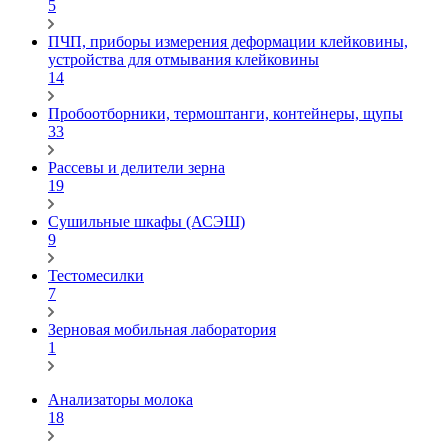
5
ПЧП, приборы измерения деформации клейковины,
устройства для отмывания клейковины
14
Пробоотборники, термоштанги, контейнеры, щупы
33
Рассевы и делители зерна
19
Сушильные шкафы (АСЭШ)
9
Тестомесилки
7
Зерновая мобильная лаборатория
1
Анализаторы молока
18