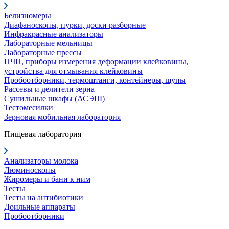
Белизномеры
Диафаноскопы, пурки, доски разборные
Инфракрасные анализаторы
Лабораторные мельницы
Лабораторные прессы
ПЧП, приборы измерения деформации клейковины,
устройства для отмывания клейковины
Пробоотборники, термоштанги, контейнеры, щупы
Рассевы и делители зерна
Сушильные шкафы (АСЭШ)
Тестомесилки
Зерновая мобильная лаборатория
Пищевая лаборатория
Анализаторы молока
Люминоскопы
Жиромеры и бани к ним
Тесты
Тесты на антибиотики
Доильные аппараты
Пробоотборники