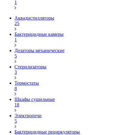
1
Аквадистилляторы
25
Бактерицидные камеры
1
Дозаторы механические
5
Стерилизаторы
3
Термостаты
8
Шкафы сушильные
18
Электропечи
5
Бактерицидные рециркуляторы