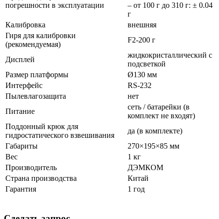
погрешности в эксплуатации
– от 100 г до 310 г: ± 0.04
г
Калибровка
внешняя
Гиря для калибровки
F2-200 г
(рекомендуемая)
жидкокристаллический с
Дисплей
подсветкой
Размер платформы
Ø130 мм
Интерфейс
RS-232
Пылевлагозащита
нет
сеть / батарейки (в
Питание
комплект не входят)
Поддонный крюк для
да (в комплекте)
гидростатического взвешивания
Габариты
270×195×85 мм
Вес
1 кг
Производитель
ДЭМКОМ
Страна производства
Китай
Гарантия
1 год
Сделать запрос