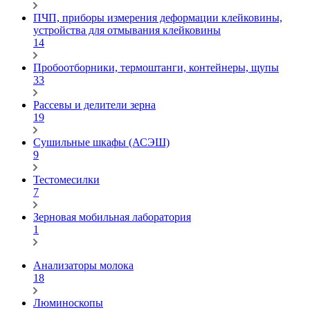
ПЧП, приборы измерения деформации клейковины,
устройства для отмывания клейковины
14
Пробоотборники, термоштанги, контейнеры, щупы
33
Рассевы и делители зерна
19
Сушильные шкафы (АСЭШ)
9
Тестомесилки
7
Зерновая мобильная лаборатория
1
Анализаторы молока
18
Люминоскопы