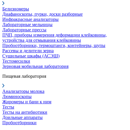
Белизномеры
Диафаноскопы, пурки, доски разборные
Инфракрасные анализаторы
Лабораторные мельницы
Лабораторные прессы
ПЧП, приборы измерения деформации клейковины,
устройства для отмывания клейковины
Пробоотборники, термоштанги, контейнеры, щупы
Рассевы и делители зерна
Сушильные шкафы (АСЭШ)
Тестомесилки
Зерновая мобильная лаборатория
Пищевая лаборатория
Анализаторы молока
Люминоскопы
Жиромеры и бани к ним
Тесты
Тесты на антибиотики
Доильные аппараты
Пробоотборники