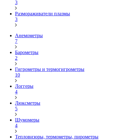
3
Размораживатели плазмы
3
Анемометры
7
Барометры
2
Гигрометры и термогигрометры
10
Логгеры
4
Люксметры
5
Шумомеры
4
Тепловизоры, термометры, пирометры