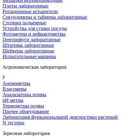
Мешалки верхнеприводные
Плиты лабораторные
Ротационные испарители
Секундомеры и таймеры лабораторные
Столики подьемные
Устройства для сушки посуды
Фотометры и рефрактометры
Центрифуги лабораторные
Штативы лабораторные
Шейкеры лабораторные
Испытательные машины
Агрономическая лаборатория
Анемометры
Влагомеры
Анализаторы почвы
pH метры
Термометры почвы
Прочее оборудование
Лаборатория функциональной диагностики растений
N тестеры
Зерновая лаборатория