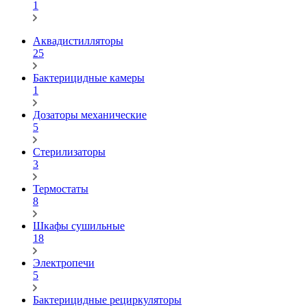
1
Аквадистилляторы
25
Бактерицидные камеры
1
Дозаторы механические
5
Стерилизаторы
3
Термостаты
8
Шкафы сушильные
18
Электропечи
5
Бактерицидные рециркуляторы