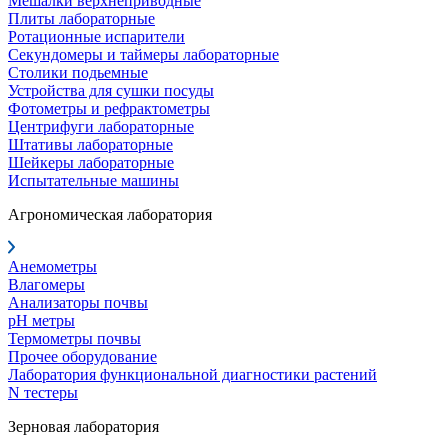
Мешалки верхнеприводные
Плиты лабораторные
Ротационные испарители
Секундомеры и таймеры лабораторные
Столики подьемные
Устройства для сушки посуды
Фотометры и рефрактометры
Центрифуги лабораторные
Штативы лабораторные
Шейкеры лабораторные
Испытательные машины
Агрономическая лаборатория
Анемометры
Влагомеры
Анализаторы почвы
pH метры
Термометры почвы
Прочее оборудование
Лаборатория функциональной диагностики растений
N тестеры
Зерновая лаборатория