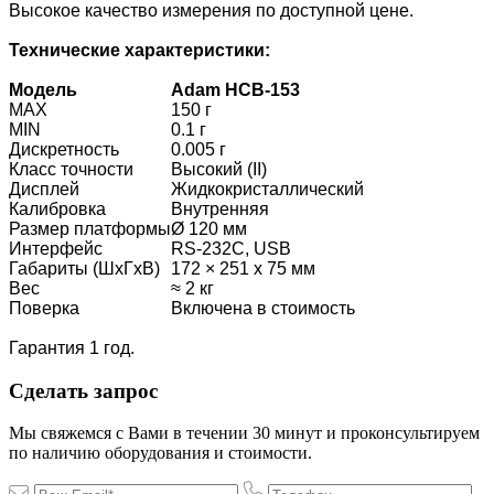
Высокое качество измерения по доступной цене.
Технические характеристики:
Модель
Adam HCB-153
MAX
150 г
MIN
0.1 г
Дискретность
0.005 г
Класс точности
Высокий (II)
Дисплей
Жидкокристаллический
Калибровка
Внутренняя
Размер платформы
Ø 120 мм
Интерфейс
RS-232C, USB
Габариты (ШхГхВ)
172 × 251 х 75 мм
Вес
≈ 2 кг
Поверка
Включена в стоимость
Гарантия 1 год.
Сделать запрос
Мы свяжемся с Вами в течении 30 минут и проконсультируем
по наличию оборудования и стоимости.