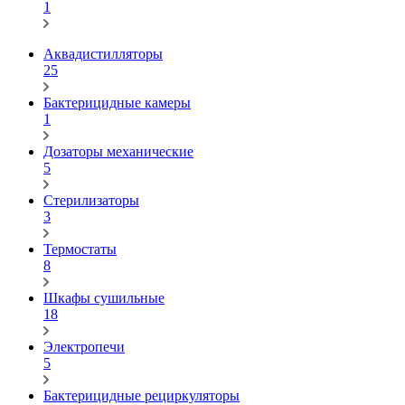
1
Аквадистилляторы
25
Бактерицидные камеры
1
Дозаторы механические
5
Стерилизаторы
3
Термостаты
8
Шкафы сушильные
18
Электропечи
5
Бактерицидные рециркуляторы