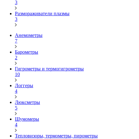
3
Размораживатели плазмы
3
Анемометры
7
Барометры
2
Гигрометры и термогигрометры
10
Логгеры
4
Люксметры
5
Шумомеры
4
Тепловизоры, термометры, пирометры