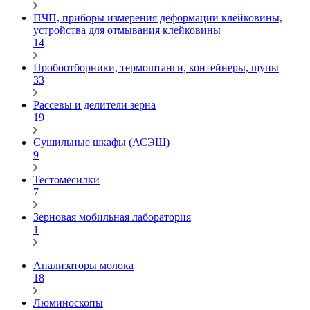
ПЧП, приборы измерения деформации клейковины,
устройства для отмывания клейковины
14
Пробоотборники, термоштанги, контейнеры, щупы
33
Рассевы и делители зерна
19
Сушильные шкафы (АСЭШ)
9
Тестомесилки
7
Зерновая мобильная лаборатория
1
Анализаторы молока
18
Люминоскопы