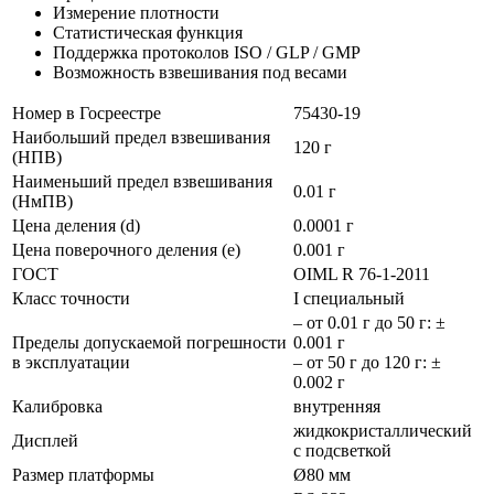
Измерение плотности
Статистическая функция
Поддержка протоколов ISO / GLP / GMP
Возможность взвешивания под весами
Номер в Госреестре
75430-19
Наибольший предел взвешивания
120 г
(НПВ)
Наименьший предел взвешивания
0.01 г
(НмПВ)
Цена деления (d)
0.0001 г
Цена поверочного деления (e)
0.001 г
ГОСТ
OIML R 76-1-2011
Класс точности
I специальный
– от 0.01 г до 50 г: ±
Пределы допускаемой погрешности
0.001 г
в эксплуатации
– от 50 г до 120 г: ±
0.002 г
Калибровка
внутренняя
жидкокристаллический
Дисплей
с подсветкой
Размер платформы
Ø80 мм