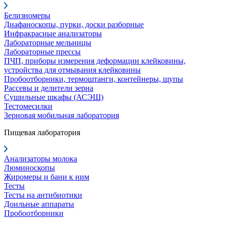
Белизномеры
Диафаноскопы, пурки, доски разборные
Инфракрасные анализаторы
Лабораторные мельницы
Лабораторные прессы
ПЧП, приборы измерения деформации клейковины,
устройства для отмывания клейковины
Пробоотборники, термоштанги, контейнеры, щупы
Рассевы и делители зерна
Сушильные шкафы (АСЭШ)
Тестомесилки
Зерновая мобильная лаборатория
Пищевая лаборатория
Анализаторы молока
Люминоскопы
Жиромеры и бани к ним
Тесты
Тесты на антибиотики
Доильные аппараты
Пробоотборники