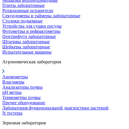
Мешалки верхнеприводные
Плиты лабораторные
Ротационные испарители
Секундомеры и таймеры лабораторные
Столики подьемные
Устройства для сушки посуды
Фотометры и рефрактометры
Центрифуги лабораторные
Штативы лабораторные
Шейкеры лабораторные
Испытательные машины
Агрономическая лаборатория
Анемометры
Влагомеры
Анализаторы почвы
pH метры
Термометры почвы
Прочее оборудование
Лаборатория функциональной диагностики растений
N тестеры
Зерновая лаборатория