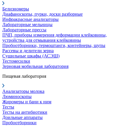
Белизномеры
Диафаноскопы, пурки, доски разборные
Инфракрасные анализаторы
Лабораторные мельницы
Лабораторные прессы
ПЧП, приборы измерения деформации клейковины,
устройства для отмывания клейковины
Пробоотборники, термоштанги, контейнеры, щупы
Рассевы и делители зерна
Сушильные шкафы (АСЭШ)
Тестомесилки
Зерновая мобильная лаборатория
Пищевая лаборатория
Анализаторы молока
Люминоскопы
Жиромеры и бани к ним
Тесты
Тесты на антибиотики
Доильные аппараты
Пробоотборники