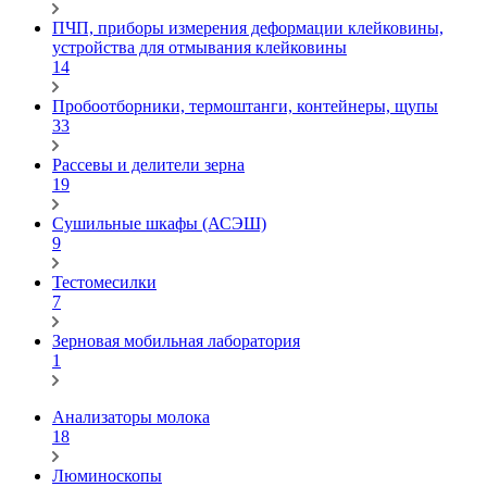
ПЧП, приборы измерения деформации клейковины,
устройства для отмывания клейковины
14
Пробоотборники, термоштанги, контейнеры, щупы
33
Рассевы и делители зерна
19
Сушильные шкафы (АСЭШ)
9
Тестомесилки
7
Зерновая мобильная лаборатория
1
Анализаторы молока
18
Люминоскопы