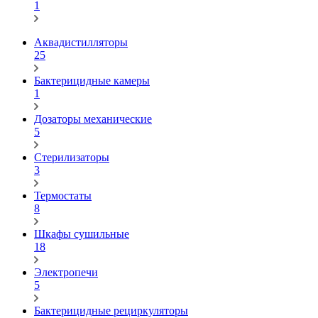
1
Аквадистилляторы
25
Бактерицидные камеры
1
Дозаторы механические
5
Стерилизаторы
3
Термостаты
8
Шкафы сушильные
18
Электропечи
5
Бактерицидные рециркуляторы