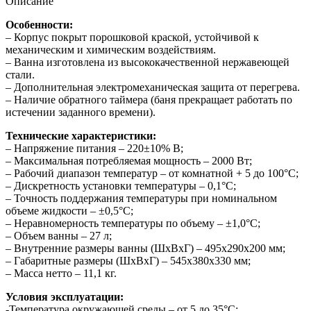
Описание
Особенности:
– Корпус покрыт порошковой краской, устойчивой к
механическим и химическим воздействиям.
– Ванна изготовлена из высококачественной нержавеющей
стали.
– Дополнительная электромеханическая защита от перегрева.
– Наличие обратного таймера (баня прекращает работать по
истечении заданного времени).
Технические характеристики:
– Напряжение питания – 220±10% В;
– Максимальная потребляемая мощность – 2000 Вт;
– Рабочий диапазон температур – от комнатной + 5 до 100°С;
– Дискретность установки температуры – 0,1°С;
– Точность поддержания температуры при номинальном
объеме жидкости – ±0,5°С;
– Неравномерность температуры по объему – ±1,0°С;
– Объем ванны – 27 л;
– Внутренние размеры ванны (ШхВхГ) – 495х290х200 мм;
– Габаритные размеры (ШхВхГ) – 545х380х330 мм;
– Масса нетто – 11,1 кг.
Условия эксплуатации:
-Температура окружающей среды – от 5 до 35°С;