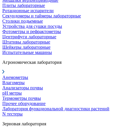
Мешалки верхнеприводные
Плиты лабораторные
Ротационные испарители
Секундомеры и таймеры лабораторные
Столики подьемные
Устройства для сушки посуды
Фотометры и рефрактометры
Центрифуги лабораторные
Штативы лабораторные
Шейкеры лабораторные
Испытательные машины
Агрономическая лаборатория
Анемометры
Влагомеры
Анализаторы почвы
pH метры
Термометры почвы
Прочее оборудование
Лаборатория функциональной диагностики растений
N тестеры
Зерновая лаборатория