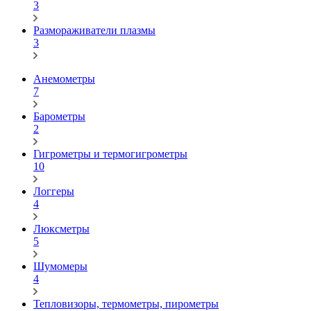
3
Размораживатели плазмы
3
Анемометры
7
Барометры
2
Гигрометры и термогигрометры
10
Логгеры
4
Люксметры
5
Шумомеры
4
Тепловизоры, термометры, пирометры