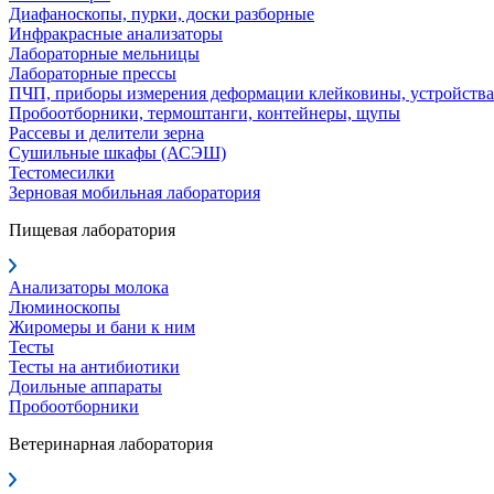
Диафаноскопы, пурки, доски разборные
Инфракрасные анализаторы
Лабораторные мельницы
Лабораторные прессы
ПЧП, приборы измерения деформации клейковины, устройства
Пробоотборники, термоштанги, контейнеры, щупы
Рассевы и делители зерна
Сушильные шкафы (АСЭШ)
Тестомесилки
Зерновая мобильная лаборатория
Пищевая лаборатория
Анализаторы молока
Люминоскопы
Жиромеры и бани к ним
Тесты
Тесты на антибиотики
Доильные аппараты
Пробоотборники
Ветеринарная лаборатория