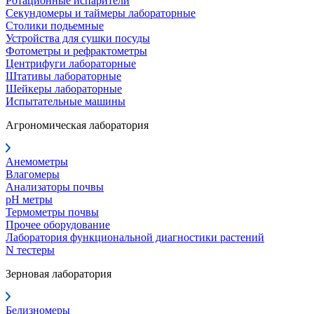
Ротационные испарители
Секундомеры и таймеры лабораторные
Столики подьемные
Устройства для сушки посуды
Фотометры и рефрактометры
Центрифуги лабораторные
Штативы лабораторные
Шейкеры лабораторные
Испытательные машины
Агрономическая лаборатория
Анемометры
Влагомеры
Анализаторы почвы
pH метры
Термометры почвы
Прочее оборудование
Лаборатория функциональной диагностики растений
N тестеры
Зерновая лаборатория
Белизномеры