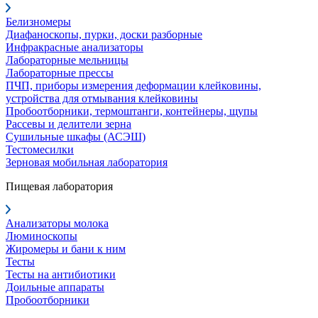
Белизномеры
Диафаноскопы, пурки, доски разборные
Инфракрасные анализаторы
Лабораторные мельницы
Лабораторные прессы
ПЧП, приборы измерения деформации клейковины,
устройства для отмывания клейковины
Пробоотборники, термоштанги, контейнеры, щупы
Рассевы и делители зерна
Сушильные шкафы (АСЭШ)
Тестомесилки
Зерновая мобильная лаборатория
Пищевая лаборатория
Анализаторы молока
Люминоскопы
Жиромеры и бани к ним
Тесты
Тесты на антибиотики
Доильные аппараты
Пробоотборники