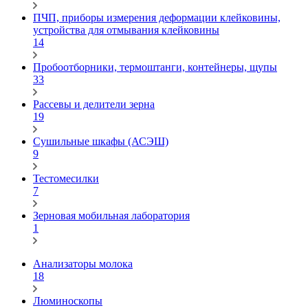
ПЧП, приборы измерения деформации клейковины,
устройства для отмывания клейковины
14
Пробоотборники, термоштанги, контейнеры, щупы
33
Рассевы и делители зерна
19
Сушильные шкафы (АСЭШ)
9
Тестомесилки
7
Зерновая мобильная лаборатория
1
Анализаторы молока
18
Люминоскопы