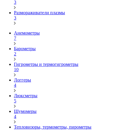
3
Размораживатели плазмы
3
Анемометры
7
Барометры
2
Гигрометры и термогигрометры
10
Логгеры
4
Люксметры
5
Шумомеры
4
Тепловизоры, термометры, пирометры