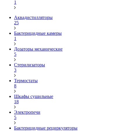
1
Аквадистилляторы
25
Бактерицидные камеры
1
Дозаторы механические
5
Стерилизаторы
3
Термостаты
8
Шкафы сушильные
18
Электропечи
5
Бактерицидные рециркуляторы