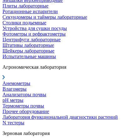
Мешалки верхнеприводные
Плиты лабораторные
Ротационные испарители
Секундомеры и таймеры лабораторные
Столики подьемные
Устройства для сушки посуды
Фотометры и рефрактометры
Центрифуги лабораторные
Штативы лабораторные
Шейкеры лабораторные
Испытательные машины
Агрономическая лаборатория
Анемометры
Влагомеры
Анализаторы почвы
pH метры
Термометры почвы
Прочее оборудование
Лаборатория функциональной диагностики растений
N тестеры
Зерновая лаборатория