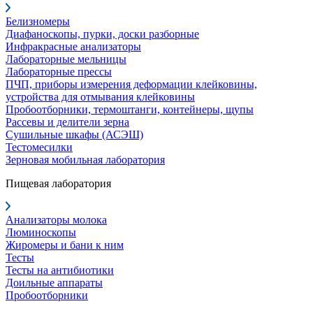
Белизномеры
Диафаноскопы, пурки, доски разборные
Инфракрасные анализаторы
Лабораторные мельницы
Лабораторные прессы
ПЧП, приборы измерения деформации клейковины,
устройства для отмывания клейковины
Пробоотборники, термоштанги, контейнеры, щупы
Рассевы и делители зерна
Сушильные шкафы (АСЭШ)
Тестомесилки
Зерновая мобильная лаборатория
Пищевая лаборатория
Анализаторы молока
Люминоскопы
Жиромеры и бани к ним
Тесты
Тесты на антибиотики
Доильные аппараты
Пробоотборники