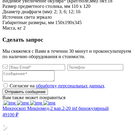
Видимое увеличение окуляра* (крат/поле,мм): окт.18
Размер предметного столика, мм 110 х 120
Диаметр диафрагм (мм): 2; 3; 6; 12; 16
Источник света зеркало
Габаритные размеры, мм 150х190х345
Масса, кг 2
Сделать запрос
Мы свяжемся с Вами в течении 30 минут и проконсультируем
по наличию оборудования и стоимости.
Согласие на
обработку персональных данных
Отправить сообщение
Вам также может понравиться
Микроскоп Микромед-2 вар.2-20 inf бинокулярный
М
49100 ₽
7