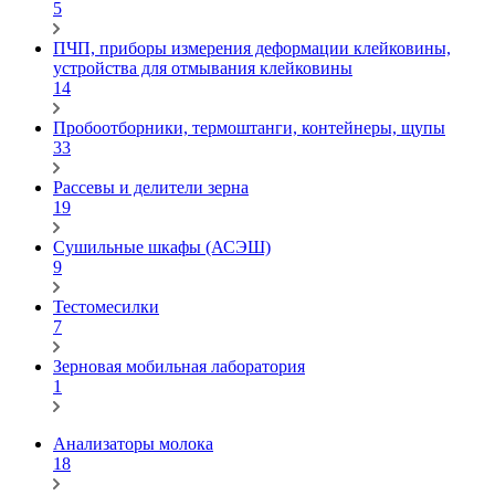
5
ПЧП, приборы измерения деформации клейковины,
устройства для отмывания клейковины
14
Пробоотборники, термоштанги, контейнеры, щупы
33
Рассевы и делители зерна
19
Сушильные шкафы (АСЭШ)
9
Тестомесилки
7
Зерновая мобильная лаборатория
1
Анализаторы молока
18