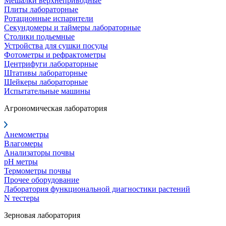
Мешалки верхнеприводные
Плиты лабораторные
Ротационные испарители
Секундомеры и таймеры лабораторные
Столики подьемные
Устройства для сушки посуды
Фотометры и рефрактометры
Центрифуги лабораторные
Штативы лабораторные
Шейкеры лабораторные
Испытательные машины
Агрономическая лаборатория
Анемометры
Влагомеры
Анализаторы почвы
pH метры
Термометры почвы
Прочее оборудование
Лаборатория функциональной диагностики растений
N тестеры
Зерновая лаборатория