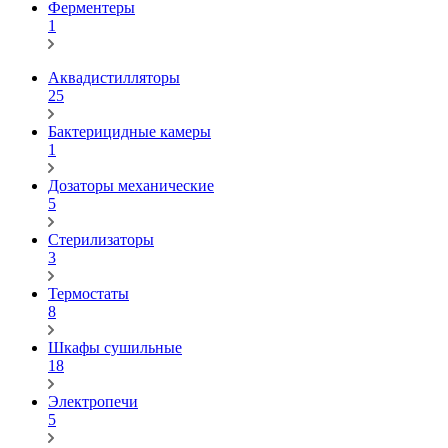
Ферментеры
1
Аквадистилляторы
25
Бактерицидные камеры
1
Дозаторы механические
5
Стерилизаторы
3
Термостаты
8
Шкафы сушильные
18
Электропечи
5