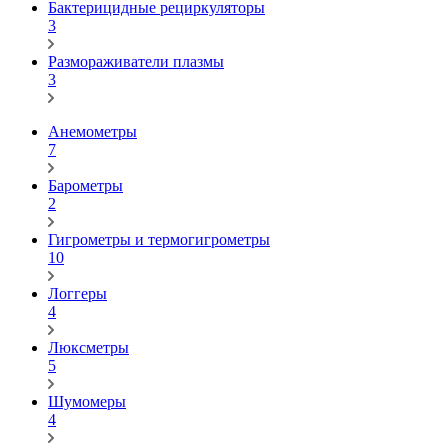
Бактерицидные рециркуляторы
3
Размораживатели плазмы
3
Анемометры
7
Барометры
2
Гигрометры и термогигрометры
10
Логгеры
4
Люксметры
5
Шумомеры
4