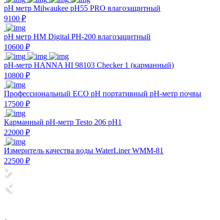
pH метр Milwaukee pH55 PRO влагозащитный
9100 ₽
pH метр HM Digital PH-200 влагозащитный
10600 ₽
pH-метр HANNA HI 98103 Checker 1 (карманный)
10800 ₽
Профессиональный ECO pH портативный рН-метр почвы
17500 ₽
Карманный pH-метр Testo 206 pH1
22000 ₽
Измеритель качества воды WaterLiner WMM-81
22500 ₽