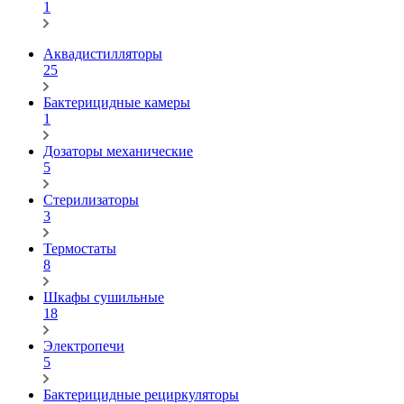
1
Аквадистилляторы
25
Бактерицидные камеры
1
Дозаторы механические
5
Стерилизаторы
3
Термостаты
8
Шкафы сушильные
18
Электропечи
5
Бактерицидные рециркуляторы