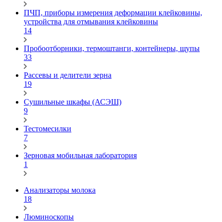
ПЧП, приборы измерения деформации клейковины,
устройства для отмывания клейковины
14
Пробоотборники, термоштанги, контейнеры, щупы
33
Рассевы и делители зерна
19
Сушильные шкафы (АСЭШ)
9
Тестомесилки
7
Зерновая мобильная лаборатория
1
Анализаторы молока
18
Люминоскопы