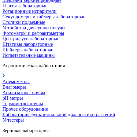
Мешалки верхнеприводные
Плиты лабораторные
Ротационные испарители
Секундомеры и таймеры лабораторные
Столики подьемные
Устройства для сушки посуды
Фотометры и рефрактометры
Центрифуги лабораторные
Штативы лабораторные
Шейкеры лабораторные
Испытательные машины
Агрономическая лаборатория
Анемометры
Влагомеры
Анализаторы почвы
pH метры
Термометры почвы
Прочее оборудование
Лаборатория функциональной диагностики растений
N тестеры
Зерновая лаборатория