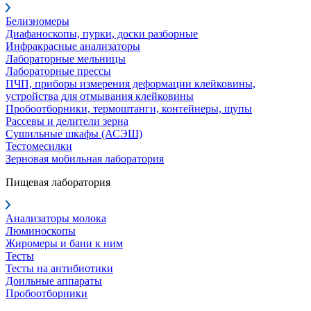
Белизномеры
Диафаноскопы, пурки, доски разборные
Инфракрасные анализаторы
Лабораторные мельницы
Лабораторные прессы
ПЧП, приборы измерения деформации клейковины,
устройства для отмывания клейковины
Пробоотборники, термоштанги, контейнеры, щупы
Рассевы и делители зерна
Сушильные шкафы (АСЭШ)
Тестомесилки
Зерновая мобильная лаборатория
Пищевая лаборатория
Анализаторы молока
Люминоскопы
Жиромеры и бани к ним
Тесты
Тесты на антибиотики
Доильные аппараты
Пробоотборники