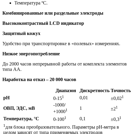
Температура ºС.
Комбинированные или раздельные электроды
Высококонтрастный LCD индикатор
Защитный кожух
Удобство при транспортировке в «полевых» измерениях.
Низкое энергопотребление
До 2000 часов непрерывной работы от комплекта элементов
типа АА.
Наработка на отказ – 20 000 часов
Диапазон
Дискретность
Точность
1
1
pH
0,01
0-15
±0,02
-1000/
1
ОВП, ЭДС, мВ
1
±2
1
+1000
1
1
Температура, °
C
0,1
0-100
±0,3
1
для блока преобразовательного. Параметры рН-метра в
целом зависят от типа применяемых электродов