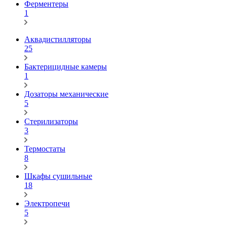
Ферментеры
1
Аквадистилляторы
25
Бактерицидные камеры
1
Дозаторы механические
5
Стерилизаторы
3
Термостаты
8
Шкафы сушильные
18
Электропечи
5