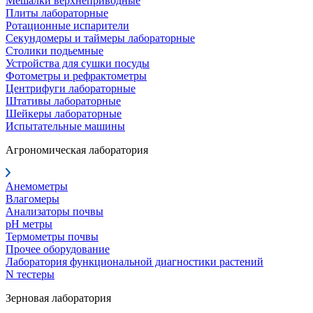
Мешалки верхнеприводные
Плиты лабораторные
Ротационные испарители
Секундомеры и таймеры лабораторные
Столики подьемные
Устройства для сушки посуды
Фотометры и рефрактометры
Центрифуги лабораторные
Штативы лабораторные
Шейкеры лабораторные
Испытательные машины
Агрономическая лаборатория
Анемометры
Влагомеры
Анализаторы почвы
pH метры
Термометры почвы
Прочее оборудование
Лаборатория функциональной диагностики растений
N тестеры
Зерновая лаборатория