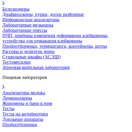
Белизномеры
Диафаноскопы, пурки, доски разборные
Инфракрасные анализаторы
Лабораторные мельницы
Лабораторные прессы
ПЧП, приборы измерения деформации клейковины,
устройства для отмывания клейковины
Пробоотборники, термоштанги, контейнеры, щупы
Рассевы и делители зерна
Сушильные шкафы (АСЭШ)
Тестомесилки
Зерновая мобильная лаборатория
Пищевая лаборатория
Анализаторы молока
Люминоскопы
Жиромеры и бани к ним
Тесты
Тесты на антибиотики
Доильные аппараты
Пробоотборники