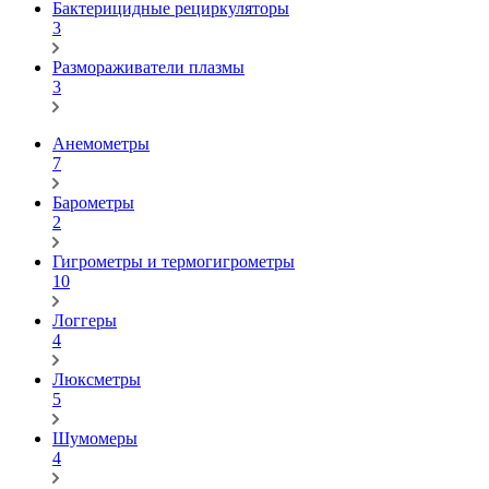
Бактерицидные рециркуляторы
3
Размораживатели плазмы
3
Анемометры
7
Барометры
2
Гигрометры и термогигрометры
10
Логгеры
4
Люксметры
5
Шумомеры
4