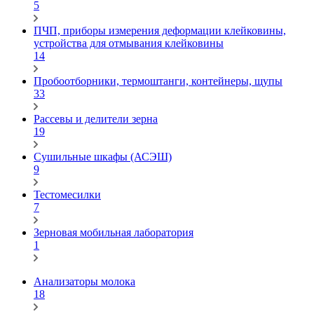
5
ПЧП, приборы измерения деформации клейковины,
устройства для отмывания клейковины
14
Пробоотборники, термоштанги, контейнеры, щупы
33
Рассевы и делители зерна
19
Сушильные шкафы (АСЭШ)
9
Тестомесилки
7
Зерновая мобильная лаборатория
1
Анализаторы молока
18