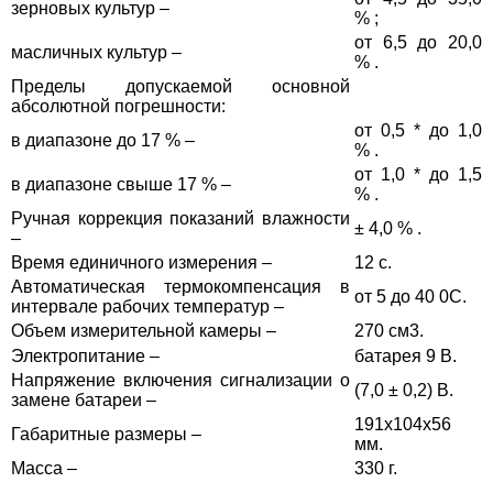
зерновых культур –
% ;
от 6,5 до 20,0
масличных культур –
% .
Пределы допускаемой основной
абсолютной погрешности:
от 0,5 * до 1,0
в диапазоне до 17 % –
% .
от 1,0 * до 1,5
в диапазоне свыше 17 % –
% .
Ручная коррекция показаний влажности
± 4,0 % .
–
Время единичного измерения –
12 с.
Автоматическая термокомпенсация в
от 5 до 40
0
С.
интервале рабочих температур –
Объем измерительной камеры –
270 см
3
.
Электропитание –
батарея 9 В.
Напряжение включения сигнализации о
(7,0 ± 0,2) В.
замене батареи –
191х104х56
Габаритные размеры –
мм.
Масса –
330 г.