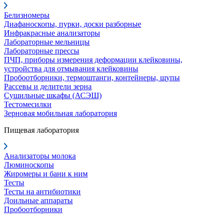
Белизномеры
Диафаноскопы, пурки, доски разборные
Инфракрасные анализаторы
Лабораторные мельницы
Лабораторные прессы
ПЧП, приборы измерения деформации клейковины,
устройства для отмывания клейковины
Пробоотборники, термоштанги, контейнеры, щупы
Рассевы и делители зерна
Сушильные шкафы (АСЭШ)
Тестомесилки
Зерновая мобильная лаборатория
Пищевая лаборатория
Анализаторы молока
Люминоскопы
Жиромеры и бани к ним
Тесты
Тесты на антибиотики
Доильные аппараты
Пробоотборники