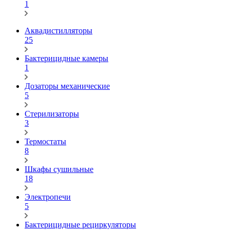
1
Аквадистилляторы
25
Бактерицидные камеры
1
Дозаторы механические
5
Стерилизаторы
3
Термостаты
8
Шкафы сушильные
18
Электропечи
5
Бактерицидные рециркуляторы