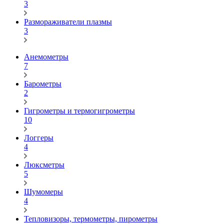
3
Размораживатели плазмы
3
Анемометры
7
Барометры
2
Гигрометры и термогигрометры
10
Логгеры
4
Люксметры
5
Шумомеры
4
Тепловизоры, термометры, пирометры