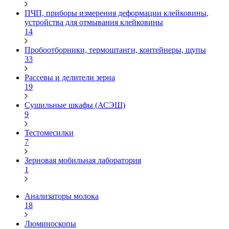
ПЧП, приборы измерения деформации клейковины,
устройства для отмывания клейковины
14
Пробоотборники, термоштанги, контейнеры, щупы
33
Рассевы и делители зерна
19
Сушильные шкафы (АСЭШ)
9
Тестомесилки
7
Зерновая мобильная лаборатория
1
Анализаторы молока
18
Люминоскопы