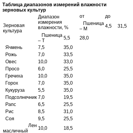
Таблица
диапазонов измерений влажности
зерновых культур
от
до
Диапазон
измерения
Пшеница
Зерновая
4,5
31,5
влажности, %
– М
культура
Пшеница
5,5
28,0
– Т
Ячмень
7,5
35,0
Рожь
7,0
33,5
Овес
10,0
33,0
Просо
6,0
25,5
Гречиха
10,0
35,0
Горох
7,0
35,0
Кукуруза
5,5
35,0
Подсолнечник
7,0
19,5
Рапс
6,5
25,5
Рис
8,5
31,0
Соя
9,5
25,5
Лен
10,0
18,5
масличный