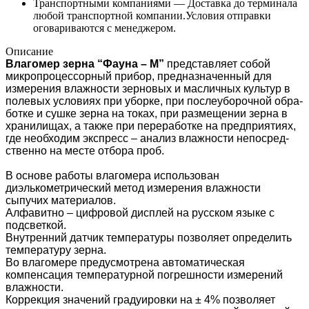
Транспортными компаниями —
Доставка до терминала
любой транспортной компании.Условия отправки
оговариваются с менеджером.
Описание
Влагомер зерна “Фауна – М”
пред­став­ляет собой
микропроцес
сорный прибор, предна­значенный для
измерения влаж­ности зерно­вых и масличных культур в
полевых усло­ви­ях при уборке, при послеуборочной обра­
ботке и сушке зерна на токах, при разме­щении зерна в
хранилищах, а также при переработке на предпри­ятиях,
где необхо­дим экспресс – анализ влажно­сти непосред­
ственно на месте отбора проб.
В основе работы в
лагомера использован
диэлькометрический метод измерения влажности
сыпучих материалов.
Алфавитно – цифровой дисплей
на русcком языке
с
подсветкой.
Внутренний датчик температуры позволяет определить
температуру зерна.
Во влагомере предусмотрена автоматическая
компенсация температурной погрешности измерений
влажности.
Коррекция значений градуировки на ± 4% позволяет