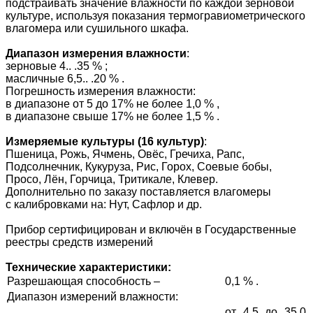
подстраивать значение влажности по каждой зерновой
культуре, используя показания термогравиометрического
влагомера или сушильного шкафа.
Диапазон измерения влажности
:
зерновые 4.. .35 % ;
масличные 6,5.. .20 % .
Погрешность измерения влажности:
в диапазоне от 5 до 17% не более 1,0 % ,
в диапазоне свыше 17% не более 1,5 % .
Измеряемые культуры (16 культур)
:
Пшеница, Рожь, Ячмень, Овёс, Гречиха, Рапс,
Подсолнечник, Кукуруза, Рис, Горох, Соевые бобы,
Просо, Лён, Горчица, Тритикале, Клевер.
Дополнительно по заказу поставляется влагомеры
с калибровками на: Нут, Сафлор и др.
Прибор сертифицирован и включён в Государственные
реестры средств измерений
Технические характеристики:
Разрешающая способность –
0,1 % .
Диапазон измерений влажности:
от 4,5 до 35,0