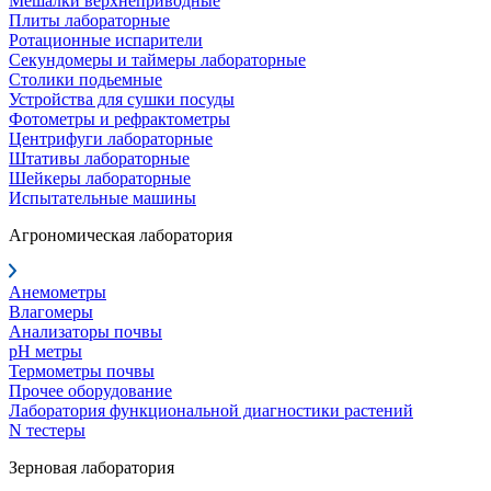
Мешалки верхнеприводные
Плиты лабораторные
Ротационные испарители
Секундомеры и таймеры лабораторные
Столики подьемные
Устройства для сушки посуды
Фотометры и рефрактометры
Центрифуги лабораторные
Штативы лабораторные
Шейкеры лабораторные
Испытательные машины
Агрономическая лаборатория
Анемометры
Влагомеры
Анализаторы почвы
pH метры
Термометры почвы
Прочее оборудование
Лаборатория функциональной диагностики растений
N тестеры
Зерновая лаборатория