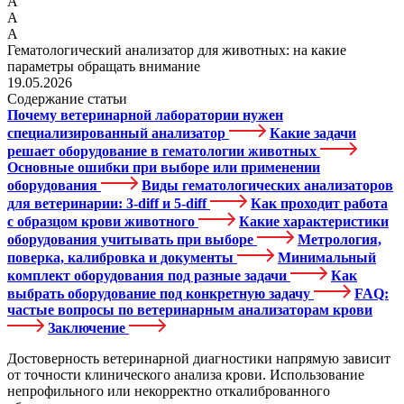
А
А
А
Гематологический анализатор для животных: на какие
параметры обращать внимание
19.05.2026
Содержание статьи
Почему ветеринарной лаборатории нужен
специализированный анализатор
Какие задачи
решает оборудование в гематологии животных
Основные ошибки при выборе или применении
оборудования
Виды гематологических анализаторов
для ветеринарии: 3-diff и 5-diff
Как проходит работа
с образцом крови животного
Какие характеристики
оборудования учитывать при выборе
Метрология,
поверка, калибровка и документы
Минимальный
комплект оборудования под разные задачи
Как
выбрать оборудование под конкретную задачу
FAQ:
частые вопросы по ветеринарным анализаторам крови
Заключение
Достоверность ветеринарной диагностики напрямую зависит
от точности клинического анализа крови. Использование
непрофильного или некорректно откалиброванного