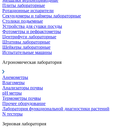
Мешалки верхнеприводные
Плиты лабораторные
Ротационные испарители
Секундомеры и таймеры лабораторные
Столики подьемные
Устройства для сушки посуды
Фотометры и рефрактометры
Центрифуги лабораторные
Штативы лабораторные
Шейкеры лабораторные
Испытательные машины
Агрономическая лаборатория
Анемометры
Влагомеры
Анализаторы почвы
pH метры
Термометры почвы
Прочее оборудование
Лаборатория функциональной диагностики растений
N тестеры
Зерновая лаборатория