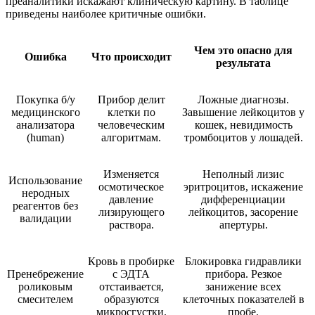
преаналитики искажают клиническую картину. В таблице
приведены наиболее критичные ошибки.
Чем это опасно для
Ошибка
Что происходит
результата
Покупка б/у
Прибор делит
Ложные диагнозы.
медицинского
клетки по
Завышение лейкоцитов у
анализатора
человеческим
кошек, невидимость
(human)
алгоритмам.
тромбоцитов у лошадей.
Изменяется
Неполный лизис
Использование
осмотическое
эритроцитов, искажение
неродных
давление
дифференциации
реагентов без
лизирующего
лейкоцитов, засорение
валидации
раствора.
апертуры.
Кровь в пробирке
Блокировка гидравлики
Пренебрежение
с ЭДТА
прибора. Резкое
роликовым
отстаивается,
занижение всех
смесителем
образуются
клеточных показателей в
микросгустки.
пробе.