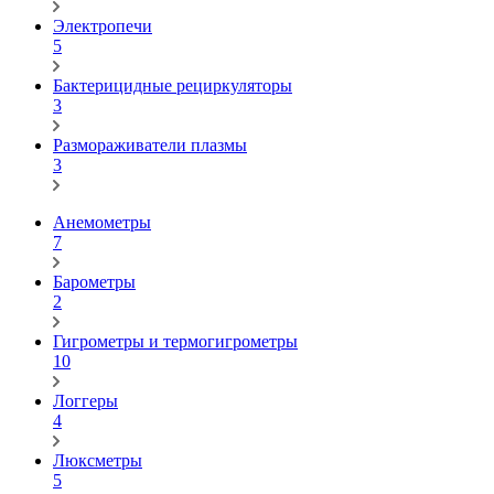
Электропечи
5
Бактерицидные рециркуляторы
3
Размораживатели плазмы
3
Анемометры
7
Барометры
2
Гигрометры и термогигрометры
10
Логгеры
4
Люксметры
5