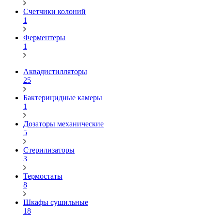
Счетчики колоний
1
Ферментеры
1
Аквадистилляторы
25
Бактерицидные камеры
1
Дозаторы механические
5
Стерилизаторы
3
Термостаты
8
Шкафы сушильные
18