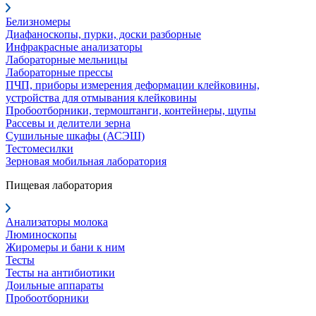
Белизномеры
Диафаноскопы, пурки, доски разборные
Инфракрасные анализаторы
Лабораторные мельницы
Лабораторные прессы
ПЧП, приборы измерения деформации клейковины,
устройства для отмывания клейковины
Пробоотборники, термоштанги, контейнеры, щупы
Рассевы и делители зерна
Сушильные шкафы (АСЭШ)
Тестомесилки
Зерновая мобильная лаборатория
Пищевая лаборатория
Анализаторы молока
Люминоскопы
Жиромеры и бани к ним
Тесты
Тесты на антибиотики
Доильные аппараты
Пробоотборники