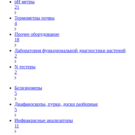
pH метры
21
Термометры почвы
4
Прочее оборудование
18
Лаборатория функциональной диагностики растений
2
N тестеры
2
Белизномеры
5
Диафаноскопы, пурки, доски разборные
5
Инфракрасные анализаторы
11