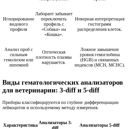
Лаборант забывает
Игнорирование
переключить
Неверная интерпретация
видового
профиль с
гистограмм
профиля
«Собака» на
распределения клеток.
«Кошка».
Анализ проб с
Ложное завышение
Оптическая
сильным
уровня гемоглобина
плотность плазмы
гемолизом или
(HGB) и связанных
нарушается.
липемией
индексов (MCH, MCHC).
Виды гематологических анализаторов
для ветеринарии: 3-diff и 5-diff
Приборы классифицируются по глубине дифференциации
лейкоцитов и используемому методу измерения.
Анализаторы 3-
Характеристика
Анализаторы 5-diff
diff