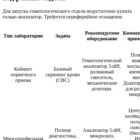
Для запуска гематологического отдела недостаточно купить
только анализатор. Требуется периферийное оснащение.
Рекомендуемое
Коммен
Тип лаборатории
Задача
оборудование
прим
Поз
Гематологический
выя
анализатор 3-diff,
воспа
Кабинет
Базовый
роликовый
анем
первичного
скрининг крови
смеситель,
ми
приема
(CBC)
механические
Дозато
дозаторы.
для ра
микр
Цент
необхо
пол
сыв
Полная
Анализатор 5-diff,
(био
диагностика,
микроскоп,
Многопрофильная
И