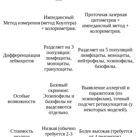
Проточная лазерная
Импедансный
цитометрия +
Метод измерения
(метод Коултера)
импедансный метод +
+ колориметрия.
колориметрия.
Разделяет на 3
Разделяет на 5 популяций:
популяции:
Дифференциация
лимфоциты, моноциты,
лимфоциты,
лейкоцитов
нейтрофилы, эозинофилы,
моноциты,
базофилы.
гранулоциты.
Базовый
Выявление аллергий и
скрининг.
паразитозов (по
Особые
Эозинофилы и
эозинофилам), точный
возможности
базофилы не
подсчет ретикулоцитов (у
выделяются
некоторых моделей).
отдельно.
Низкая (обычно
Стоимость
Более высокая (требуется
требуется 2-3
анализа
от 4 реагентов).