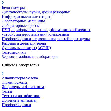
Белизномеры
Диафаноскопы, пурки, доски разборные
Инфракрасные анализаторы
Лабораторные мельницы
Лабораторные прессы
ПЧП, приборы измерения деформации клейковины,
устройства для отмывания клейковины
Пробоотборники, термоштанги, контейнеры, щупы
Рассевы и делители зерна
Сушильные шкафы (АСЭШ)
Тестомесилки
Зерновая мобильная лаборатория
Пищевая лаборатория
Анализаторы молока
Люминоскопы
Жиромеры и бани к ним
Тесты
Тесты на антибиотики
Доильные аппараты
Пробоотборники