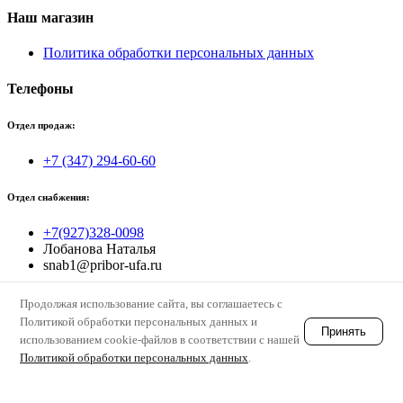
Наш магазин
Политика обработки персональных данных
Телефоны
Отдел продаж:
+7 (347) 294-60-60
Отдел снабжения:
+7(927)328-0098
Лобанова Наталья
snab1@pribor-ufa.ru
Единая электронная почта для заявок:
Продолжая использование сайта, вы соглашаетесь с
Политикой обработки персональных данных и
Принять
priborufa@xmail.ru
использованием cookie-файлов в соответствии с нашей
Политикой обработки персональных данных
.
© priborufa