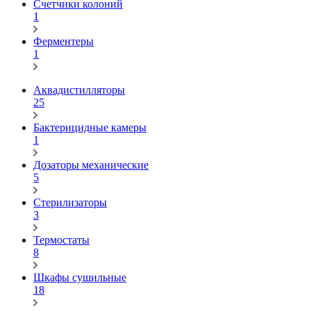
Счетчики колоний
1
Ферментеры
1
Аквадистилляторы
25
Бактерицидные камеры
1
Дозаторы механические
5
Стерилизаторы
3
Термостаты
8
Шкафы сушильные
18