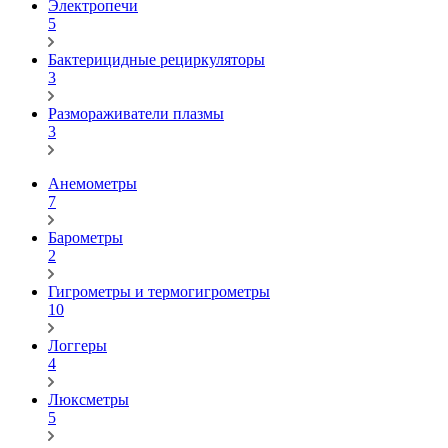
Электропечи
5
Бактерицидные рециркуляторы
3
Размораживатели плазмы
3
Анемометры
7
Барометры
2
Гигрометры и термогигрометры
10
Логгеры
4
Люксметры
5