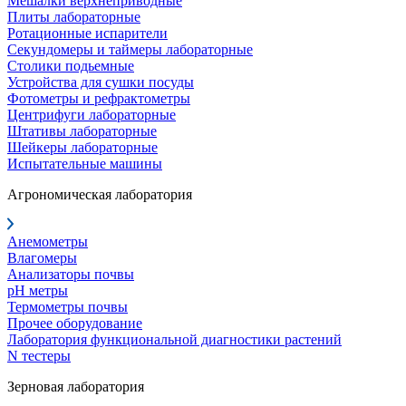
Мешалки верхнеприводные
Плиты лабораторные
Ротационные испарители
Секундомеры и таймеры лабораторные
Столики подьемные
Устройства для сушки посуды
Фотометры и рефрактометры
Центрифуги лабораторные
Штативы лабораторные
Шейкеры лабораторные
Испытательные машины
Агрономическая лаборатория
Анемометры
Влагомеры
Анализаторы почвы
pH метры
Термометры почвы
Прочее оборудование
Лаборатория функциональной диагностики растений
N тестеры
Зерновая лаборатория