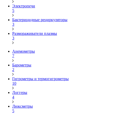
Электропечи
5
Бактерицидные рециркуляторы
3
Размораживатели плазмы
3
Анемометры
7
Барометры
2
Гигрометры и термогигрометры
10
Логгеры
4
Люксметры
5