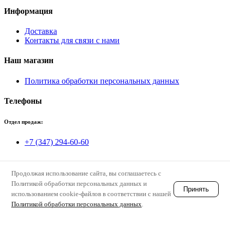
Информация
Доставка
Контакты для связи с нами
Наш магазин
Политика обработки персональных данных
Телефоны
Отдел продаж:
+7 (347) 294-60-60
Отдел снабжения:
Продолжая использование сайта, вы соглашаетесь с
+7(927)328-0098
Политикой обработки персональных данных и
Принять
Лобанова Наталья
использованием cookie-файлов в соответствии с нашей
snab1@pribor-ufa.ru
Политикой обработки персональных данных
.
Единая электронная почта для заявок: