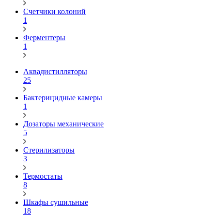
Счетчики колоний
1
Ферментеры
1
Аквадистилляторы
25
Бактерицидные камеры
1
Дозаторы механические
5
Стерилизаторы
3
Термостаты
8
Шкафы сушильные
18