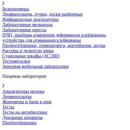
Белизномеры
Диафаноскопы, пурки, доски разборные
Инфракрасные анализаторы
Лабораторные мельницы
Лабораторные прессы
ПЧП, приборы измерения деформации клейковины,
устройства для отмывания клейковины
Пробоотборники, термоштанги, контейнеры, щупы
Рассевы и делители зерна
Сушильные шкафы (АСЭШ)
Тестомесилки
Зерновая мобильная лаборатория
Пищевая лаборатория
Анализаторы молока
Люминоскопы
Жиромеры и бани к ним
Тесты
Тесты на антибиотики
Доильные аппараты
Пробоотборники