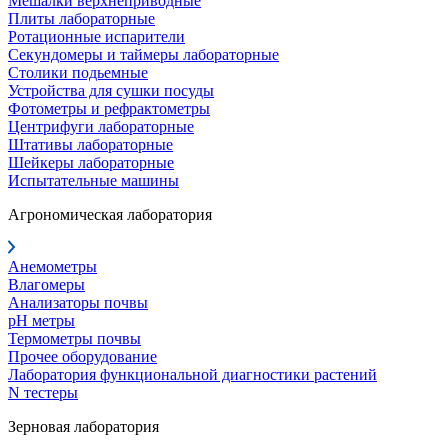
Мешалки верхнеприводные
Плиты лабораторные
Ротационные испарители
Секундомеры и таймеры лабораторные
Столики подьемные
Устройства для сушки посуды
Фотометры и рефрактометры
Центрифуги лабораторные
Штативы лабораторные
Шейкеры лабораторные
Испытательные машины
Агрономическая лаборатория
Анемометры
Влагомеры
Анализаторы почвы
pH метры
Термометры почвы
Прочее оборудование
Лаборатория функциональной диагностики растений
N тестеры
Зерновая лаборатория