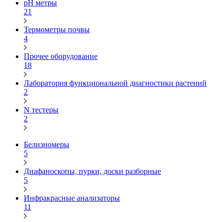
pH метры
21
Термометры почвы
4
Прочее оборудование
18
Лаборатория функциональной диагностики растений
2
N тестеры
2
Белизномеры
5
Диафаноскопы, пурки, доски разборные
5
Инфракрасные анализаторы
11