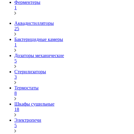
Ферментеры
1
Аквадистилляторы
25
Бактерицидные камеры
1
Дозаторы механические
5
Стерилизаторы
3
Термостаты
8
Шкафы сушильные
18
Электропечи
5