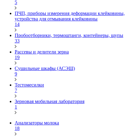
5
ПЧП, приборы измерения деформации клейковины,
устройства для отмывания клейковины
14
Пробоотборники, термоштанги, контейнеры, щупы
33
Рассевы и делители зерна
19
Сушильные шкафы (АСЭШ)
9
Тестомесилки
7
Зерновая мобильная лаборатория
1
Анализаторы молока
18