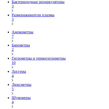
Бактерицидные рециркуляторы
3
Размораживатели плазмы
3
Анемометры
7
Барометры
2
Гигрометры и термогигрометры
10
Логгеры
4
Люксметры
5
Шумомеры
4