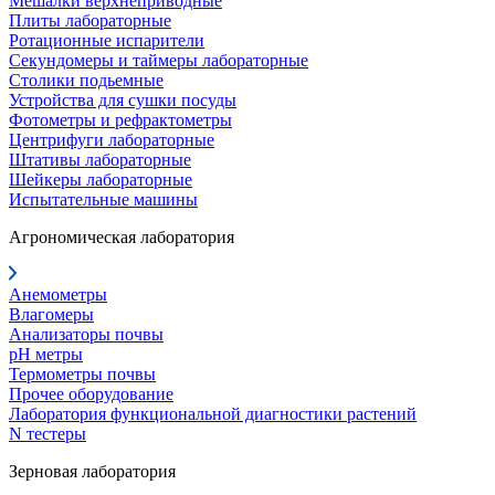
Мешалки верхнеприводные
Плиты лабораторные
Ротационные испарители
Секундомеры и таймеры лабораторные
Столики подьемные
Устройства для сушки посуды
Фотометры и рефрактометры
Центрифуги лабораторные
Штативы лабораторные
Шейкеры лабораторные
Испытательные машины
Агрономическая лаборатория
Анемометры
Влагомеры
Анализаторы почвы
pH метры
Термометры почвы
Прочее оборудование
Лаборатория функциональной диагностики растений
N тестеры
Зерновая лаборатория