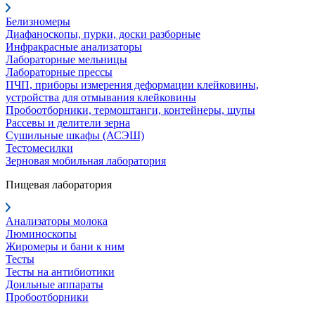
Белизномеры
Диафаноскопы, пурки, доски разборные
Инфракрасные анализаторы
Лабораторные мельницы
Лабораторные прессы
ПЧП, приборы измерения деформации клейковины,
устройства для отмывания клейковины
Пробоотборники, термоштанги, контейнеры, щупы
Рассевы и делители зерна
Сушильные шкафы (АСЭШ)
Тестомесилки
Зерновая мобильная лаборатория
Пищевая лаборатория
Анализаторы молока
Люминоскопы
Жиромеры и бани к ним
Тесты
Тесты на антибиотики
Доильные аппараты
Пробоотборники