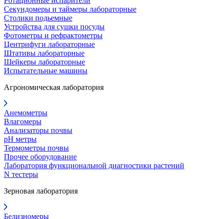
Ротационные испарители
Секундомеры и таймеры лабораторные
Столики подьемные
Устройства для сушки посуды
Фотометры и рефрактометры
Центрифуги лабораторные
Штативы лабораторные
Шейкеры лабораторные
Испытательные машины
Агрономическая лаборатория
Анемометры
Влагомеры
Анализаторы почвы
pH метры
Термометры почвы
Прочее оборудование
Лаборатория функциональной диагностики растений
N тестеры
Зерновая лаборатория
Белизномеры