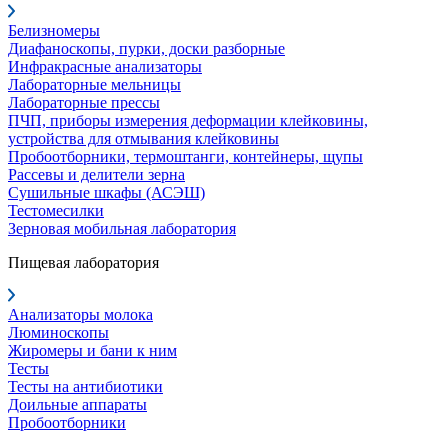
Белизномеры
Диафаноскопы, пурки, доски разборные
Инфракрасные анализаторы
Лабораторные мельницы
Лабораторные прессы
ПЧП, приборы измерения деформации клейковины,
устройства для отмывания клейковины
Пробоотборники, термоштанги, контейнеры, щупы
Рассевы и делители зерна
Сушильные шкафы (АСЭШ)
Тестомесилки
Зерновая мобильная лаборатория
Пищевая лаборатория
Анализаторы молока
Люминоскопы
Жиромеры и бани к ним
Тесты
Тесты на антибиотики
Доильные аппараты
Пробоотборники