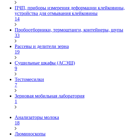
ПЧП, приборы измерения деформации клейковины,
устройства для отмывания клейковины
14
Пробоотборники, термоштанги, контейнеры, щупы
33
Рассевы и делители зерна
19
Сушильные шкафы (АСЭШ)
9
Тестомесилки
7
Зерновая мобильная лаборатория
1
Анализаторы молока
18
Люминоскопы