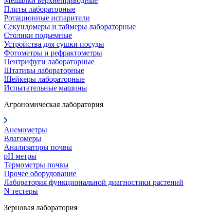
Мешалки верхнеприводные
Плиты лабораторные
Ротационные испарители
Секундомеры и таймеры лабораторные
Столики подьемные
Устройства для сушки посуды
Фотометры и рефрактометры
Центрифуги лабораторные
Штативы лабораторные
Шейкеры лабораторные
Испытательные машины
Агрономическая лаборатория
Анемометры
Влагомеры
Анализаторы почвы
pH метры
Термометры почвы
Прочее оборудование
Лаборатория функциональной диагностики растений
N тестеры
Зерновая лаборатория