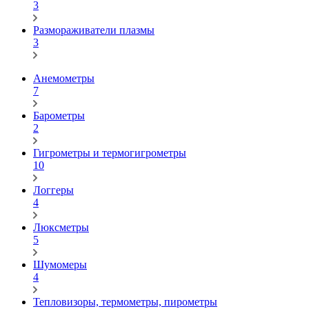
3
Размораживатели плазмы
3
Анемометры
7
Барометры
2
Гигрометры и термогигрометры
10
Логгеры
4
Люксметры
5
Шумомеры
4
Тепловизоры, термометры, пирометры