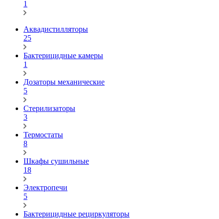
1
Аквадистилляторы
25
Бактерицидные камеры
1
Дозаторы механические
5
Стерилизаторы
3
Термостаты
8
Шкафы сушильные
18
Электропечи
5
Бактерицидные рециркуляторы