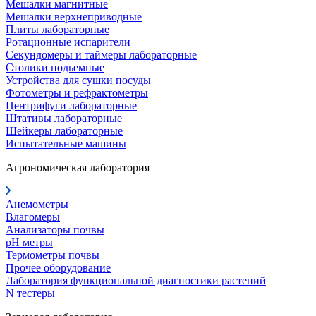
Мешалки магнитные
Мешалки верхнеприводные
Плиты лабораторные
Ротационные испарители
Секундомеры и таймеры лабораторные
Столики подьемные
Устройства для сушки посуды
Фотометры и рефрактометры
Центрифуги лабораторные
Штативы лабораторные
Шейкеры лабораторные
Испытательные машины
Агрономическая лаборатория
Анемометры
Влагомеры
Анализаторы почвы
pH метры
Термометры почвы
Прочее оборудование
Лаборатория функциональной диагностики растений
N тестеры