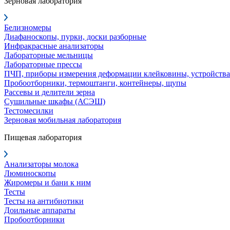
Зерновая лаборатория
Белизномеры
Диафаноскопы, пурки, доски разборные
Инфракрасные анализаторы
Лабораторные мельницы
Лабораторные прессы
ПЧП, приборы измерения деформации клейковины, устройства
Пробоотборники, термоштанги, контейнеры, щупы
Рассевы и делители зерна
Сушильные шкафы (АСЭШ)
Тестомесилки
Зерновая мобильная лаборатория
Пищевая лаборатория
Анализаторы молока
Люминоскопы
Жиромеры и бани к ним
Тесты
Тесты на антибиотики
Доильные аппараты
Пробоотборники