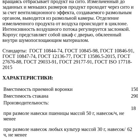
вращаясь отбрасывает продукт на сито. Измельченный до
заданных и меньших размеров продукт проходит через сито и
за счет вентиляционного эффекта, создаваемого размольным
органом, выводится из размольной камеры. Отделение
измельченного продукта от воздуха происходит в циклоне.
Интенсивность воздушного потока регулируется заслонкой.
Корпус представляет собой шкаф с дверью, обклеенный
внутри шумопоглощающим материалом.
Стандарты: ГОСТ 10844-74, ГОСТ 10845-98, ГОСТ 10846-91,
ГОСТ 10847-74, ГОСТ 12136-77, ГОСТ 13586.5-2015, ГОСТ
27676-88, ГОСТ 29033-91, ГОСТ 29177-91, ГОСТ ISO 17718-
2015
ХАРАКТЕРИСТИКИ:
Вместимость приемной воронки
150
Вместимость стакана
290
Производительность:
18
при размоле навески пшеницы массой 50 г, навесок/ч, не
менее
при размоле навесок любых культур массой 30 г, навесок/
62
ч, не менее