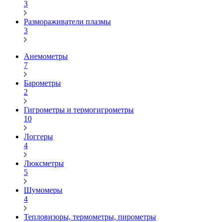
3
Размораживатели плазмы
3
Анемометры
7
Барометры
2
Гигрометры и термогигрометры
10
Логгеры
4
Люксметры
5
Шумомеры
4
Тепловизоры, термометры, пирометры