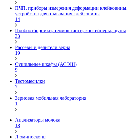
ПЧП, приборы измерения деформации клейковины,
устройства для отмывания клейковины
14
Пробоотборники, термоштанги, контейнеры, щупы
33
Рассевы и делители зерна
19
Сушильные шкафы (АСЭШ)
9
Тестомесилки
7
Зерновая мобильная лаборатория
1
Анализаторы молока
18
Люминоскопы