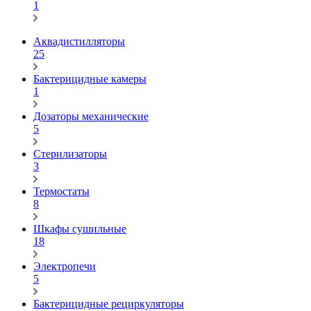
1
Аквадистилляторы
25
Бактерицидные камеры
1
Дозаторы механические
5
Стерилизаторы
3
Термостаты
8
Шкафы сушильные
18
Электропечи
5
Бактерицидные рециркуляторы