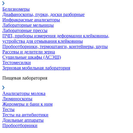
Белизномеры
Диафаноскопы, пурки, доски разборные
Инфракрасные анализаторы
Лабораторные мельницы
Лабораторные прессы
ПЧП, приборы измерения деформации клейковины,
устройства для отмывания клейковины
Пробоотборники, термоштанги, контейнеры, щупы
Рассевы и делители зерна
Сушильные шкафы (АСЭШ)
Тестомесилки
Зерновая мобильная лаборатория
Пищевая лаборатория
Анализаторы молока
Люминоскопы
Жиромеры и бани к ним
Тесты
Тесты на антибиотики
Доильные аппараты
Пробоотборники