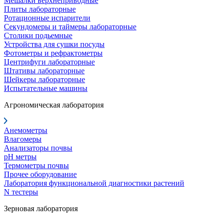
Мешалки верхнеприводные
Плиты лабораторные
Ротационные испарители
Секундомеры и таймеры лабораторные
Столики подьемные
Устройства для сушки посуды
Фотометры и рефрактометры
Центрифуги лабораторные
Штативы лабораторные
Шейкеры лабораторные
Испытательные машины
Агрономическая лаборатория
Анемометры
Влагомеры
Анализаторы почвы
pH метры
Термометры почвы
Прочее оборудование
Лаборатория функциональной диагностики растений
N тестеры
Зерновая лаборатория